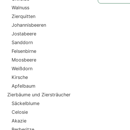
Walnuss
Zierquitten
Johannisbeeren
Jostabeere
Sanddorn
Felsenbirne
Moosbeere
Weißdorn
Kirsche
Apfelbaum
Zierbäume und Ziersträucher
Säckelblume
Celosie
Akazie
Berberitze