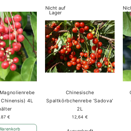
Nicht auf
Nic
Lager
L
 Magnolienrebe
Chinesische
 Chinensis) 4L
Spaltkörbchenrebe ‘Sadova'
älter
2L
,87 €
12,64 €
Warenkorb
Ausverkauft