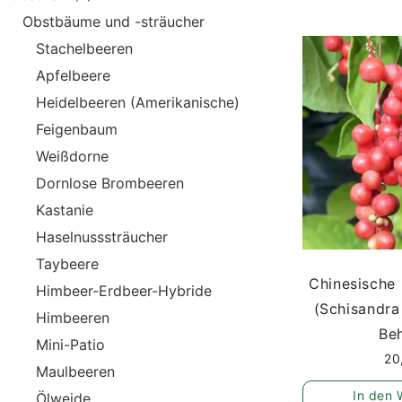
Obstbäume und -sträucher
Stachelbeeren
Apfelbeere
Heidelbeeren (Amerikanische)
Feigenbaum
Weißdorne
Dornlose Brombeeren
Kastanie
Haselnusssträucher
Taybeere
Chinesische
Himbeer-Erdbeer-Hybride
(Schisandra
Himbeeren
Beh
Mini-Patio
20
Maulbeeren
In den 
Ölweide