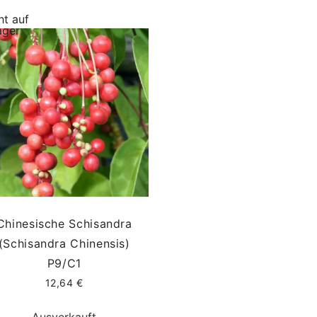
ht auf
ager
Chinesische Schisandra
(Schisandra Chinensis)
P9/C1
12,64 €
Ausverkauft